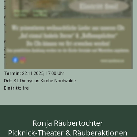
Erinnerungen lebendig werden und neue Begegnungen entstehen 
dürfen.
Wir präsentieren Werke aus beiden CDs:
klare Stimmen, vertraute Melodien, neue Stücke, ruhige Impulse 
und Momente der Stille.
Wir freuen uns auf ein festliches, herzverbundenes 
Zusammensein.
Ein Abend der Gemeinschaft – leuchtend wie ein Fenster, das 
im Winter offen steht.
Termin:
 22.11.2025, 17.00 Uhr
Ort:
 St. Dionysius Kirche Nordwalde
Eintritt:
 frei
Ronja Räubertochter 
Picknick-Theater & Räuberaktionen 