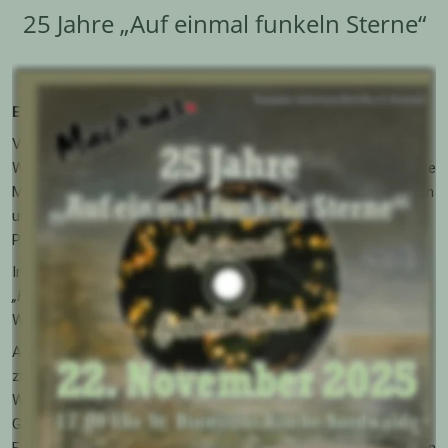
25 Jahre „Auf einmal funkeln Sterne“
Ein Abend des Wiederhörens und Wiedersehens
Vor 25 Jahren hat der Kulturverein Mach Was e.V. die 
Weihnachts-CD 
„Auf einmal funkeln Sterne“
 veröffentlicht. Viele 
Menschen aus unserer Region wirkten damals mit: Musikerinnen 
und Musiker, Chöre, Solisten und Sprecher – eine gemeinsame 
Produktion voller Herz, Klang und Gemeinschaft.
Im vergangenen Jahr entstand unsere neue Weihnachts-CD 
„Hoffnungslichter“
. Auch sie trägt die Idee weiter, durch Musik 
Wärme, Nähe und Freude zu teilen.
Am 
22. November 2025
 bringen wir diese beiden Klangwelten 
zusammen.
Wir laden alle Mitwirkenden von früher und heute sowie alle 
Gäste herzlich ein zu einem besonderen Abend, an dem 