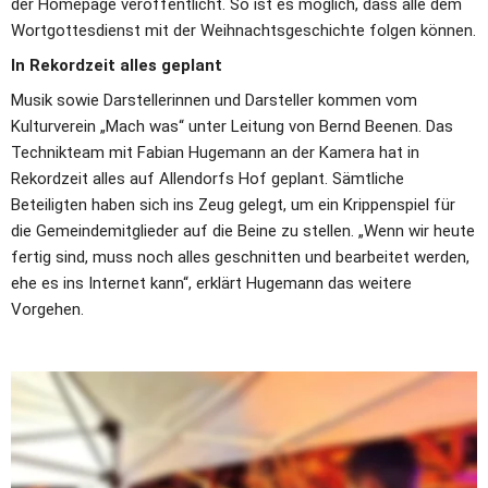
der Homepage veröffentlicht. So ist es möglich, dass alle dem 
Wortgottesdienst mit der Weihnachtsgeschichte folgen können.
In Rekordzeit alles geplant
Musik sowie Darstellerinnen und Darsteller kommen vom 
Kulturverein „Mach was“ unter Leitung von Bernd Beenen. Das 
Technikteam mit Fabian Hugemann an der Kamera hat in 
Rekordzeit alles auf Allendorfs Hof geplant. Sämtliche 
Beteiligten haben sich ins Zeug gelegt, um ein Krippenspiel für 
die Gemeindemitglieder auf die Beine zu stellen. „Wenn wir heute 
fertig sind, muss noch alles geschnitten und bearbeitet werden, 
ehe es ins Internet kann“, erklärt Hugemann das weitere 
Vorgehen.
Pastoralreferent Jonas Born und Fabian Hugemann an der Kamera bei der 
Aufzeichnung des Krippenspiels. Foto: Sigrid Terstegge
Doch erst muss das Krippenspiel gedreht werden und das 