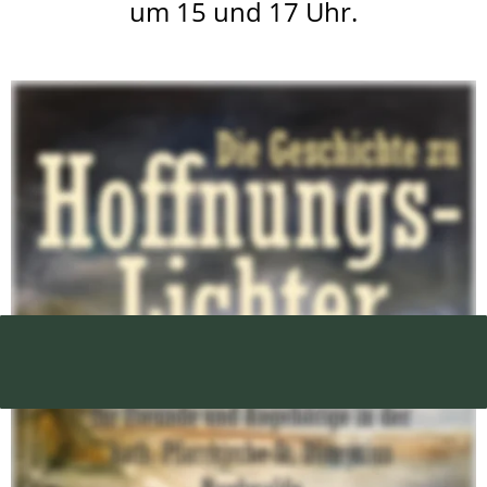
um 15 und 17 Uhr.
Wir laden alle Freunde und Angehörige des Kulturverein zu einem 
Konzert am 13.01.2024 um 15 in der kath. Kirche Nordwalde ein. 
Im Rahmen unseres Projektes Hoffnungslichter präsentieren wir 
die weihnachtlichen Lieder unseres CD Projektes, komponiert 
und getextet von Bernd Beenen.  