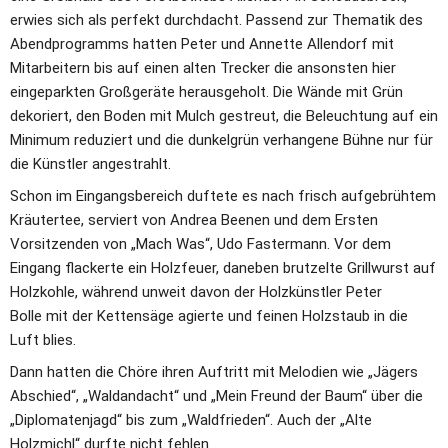
erwies sich als perfekt durchdacht. Passend zur Thematik des 
Abendprogramms hatten Peter und Annette Allendorf mit 
Mitarbeitern bis auf einen alten Trecker die ansonsten hier 
eingeparkten Großgeräte herausgeholt. Die Wände mit Grün 
dekoriert, den Boden mit Mulch gestreut, die Beleuchtung auf ein 
Minimum reduziert und die dunkelgrün verhangene Bühne nur für 
die Künstler angestrahlt.
Schon im Eingangsbereich duftete es nach frisch aufgebrühtem 
Kräutertee, serviert von Andrea Beenen und dem Ersten 
Vorsitzenden von „Mach Was“, Udo Fastermann. Vor dem 
Eingang flackerte ein Holzfeuer, daneben brutzelte Grillwurst auf 
Holzkohle, während unweit davon der Holzkünstler Peter 
Bolle mit der Kettensäge agierte und feinen Holzstaub in die 
Luft blies.
Dann hatten die Chöre ihren Auftritt mit Melodien wie „Jägers 
Abschied“, „Waldandacht“ und „Mein Freund der Baum“ über die 
„Diplomatenjagd“ bis zum „Waldfrieden“. Auch der „Alte 
Holzmichl“ durfte nicht fehlen.