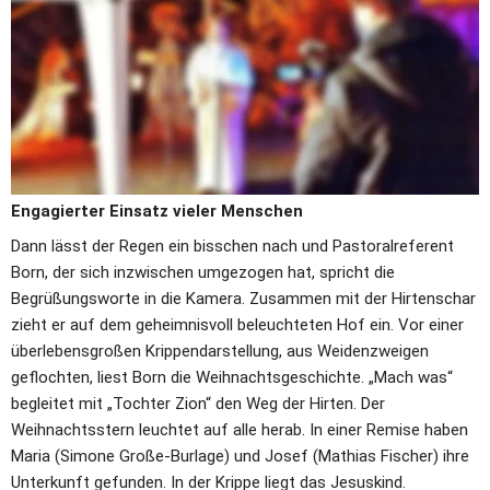
verhindert zunächst der Regen, der die Beteiligten den ganzen 
Abend begleitet. Alle Darsteller sowie Musikerinnen und Musiker 
warten darauf, dass der Regen weniger wird. Die drei Engelchen 
vertreiben sich die Zeit damit, ein Tänzchen um das Lagerfeuer 
zu veranstalten. Letzte Regieanweisungen werden 
abgesprochen. Galgenhumor macht sich teilweise breit. „Bitte 
keine Live-Aufnahmen von der Entbindung“, scherzt ein Hirte.
Engagierter Einsatz vieler Menschen
Dann lässt der Regen ein bisschen nach und Pastoralreferent 
Born, der sich inzwischen umgezogen hat, spricht die 
Begrüßungsworte in die Kamera. Zusammen mit der Hirtenschar 
zieht er auf dem geheimnisvoll beleuchteten Hof ein. Vor einer 
überlebensgroßen Krippendarstellung, aus Weidenzweigen 
geflochten, liest Born die Weihnachtsgeschichte. „Mach was“ 
begleitet mit „Tochter Zion“ den Weg der Hirten. Der 
Weihnachtsstern leuchtet auf alle herab. In einer Remise haben 
Maria (Simone Große-Burlage) und Josef (Mathias Fischer) ihre 
Unterkunft gefunden. In der Krippe liegt das Jesuskind.